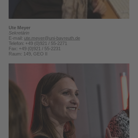
Ute Meyer
Sekretärin
E-mail:
ute.meyer@uni-bayreuth.de
Telefon: +49 (0)921 / 55-2271
Fax: +49 (0)921 / 55-2231
Raum: 149, GEO II