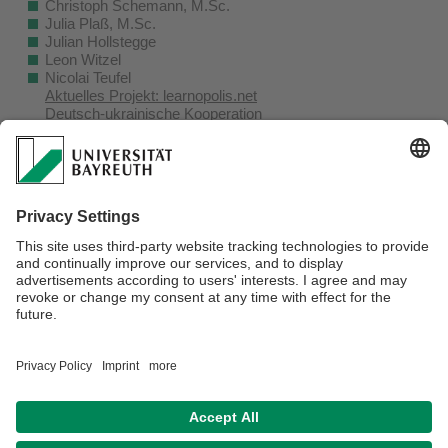
Christoph Schemann, M.Sc.
Julia Plaß, M.Sc.
Julian Hollstegge
Leon Witzel
Nicolai Teufel
Aktuelles Projekt: learnopolis.net
Deutsch-ukrainische Kooperation
Sandra Calba
ehemalige Lehrstuhlleitung
Lehrstuhl für Stadtgeographie und Geographie des
ländlichen Raumes (Prof. Dr. Herbert Popp)
Verantwortlich für die Redaktion:
Daniel Grabner